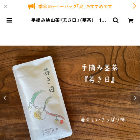
季節のティーバッグ「夏」おすすめです
手摘み狭山茶『若き日』（茎茶） 100
ｇ 【古谷園】 | 純狭山茶処 古谷園