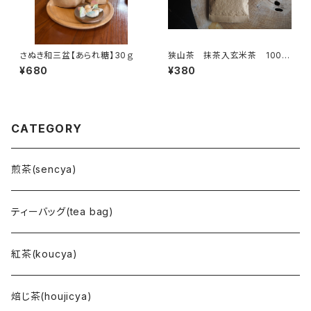
さぬき和三盆【あられ糖】30ｇ
狭山茶 抹茶入玄米茶 100
ｇ 【古谷園】
¥680
¥380
CATEGORY
煎茶(sencya)
ティーバッグ(tea bag)
紅茶(koucya)
焙じ茶(houjicya)