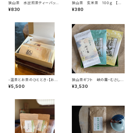
狭山茶 水出煎茶ティーバッ
狭山茶 玄米茶 100ｇ 【古
グ 5ｇ×15 【古谷園】
谷園】
¥830
¥380
-温茶とお茶のひととき-【お腹
狭山茶ギフト 峡の霧・むさし
用紅茶カイロと紅茶ティーバッ
の・ふくみどり３種セット 【古谷
¥5,500
¥3,530
グ】
園】