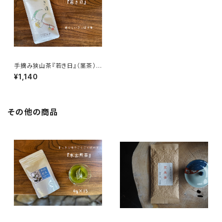
手摘み狭山茶『若き日』（茎茶）
100ｇ 【古谷園】
¥1,140
その他の商品