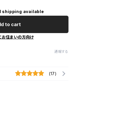
l shipping available
d to cart
にお住まいの方向け
通報する
(17)