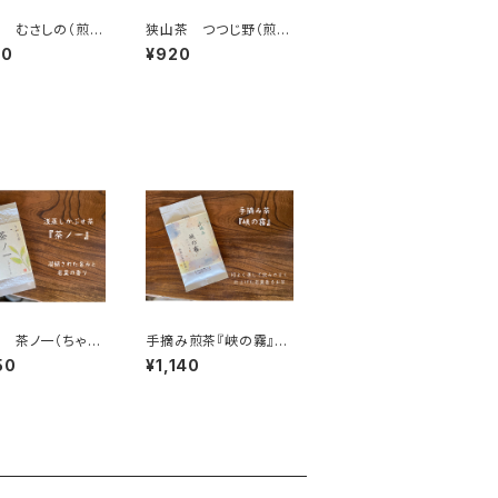
 むさしの（煎
狭山茶 つつじ野（煎
100ｇ 【古谷園】
茶） 100ｇ 【古谷園】
40
¥920
 茶ノ一（ちゃの
手摘み煎茶『峡の霧』50
）70g 【古谷園】
ｇ 【古谷園】
50
¥1,140