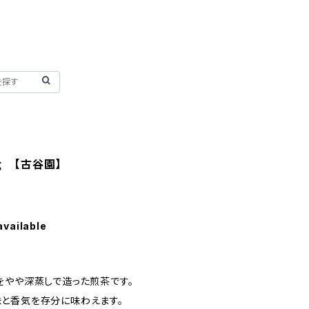
ｇ 【古谷園】
available
をやや深蒸しで造った煎茶です。
と香気を存分に味わえます。