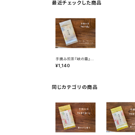
最近チェックした商品
手摘み煎茶『峡の霧』50
ｇ 【古谷園】
¥1,140
同じカテゴリの商品