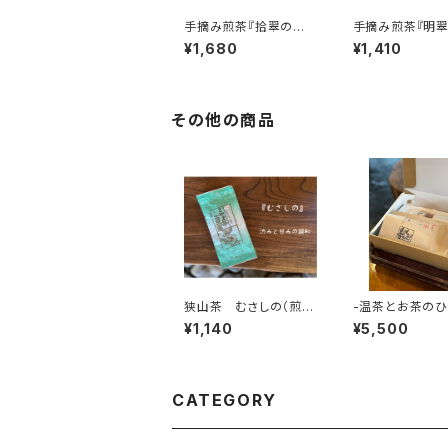
手摘み煎茶『拾翠の香
手摘み煎茶『明
り』50ｇ 【古谷園】
り』50ｇ 【古谷
¥1,680
¥1,410
その他の商品
狭山茶 むさしの（煎
-温茶とお茶のひ
茶） 100ｇ 【古谷園】
き-【お腹用紅茶
¥1,140
¥5,500
と紅茶ティーバッ
CATEGORY