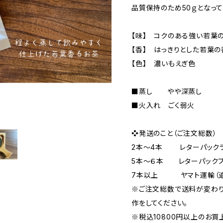
品質保持のため50ｇとなって
【味】 コクのある強い若葉
【香】 はっきりとした若葉の
【色】 濃いもえぎ色
■蒸し やや深蒸し
■火入れ ごく弱火
❖発送のこと（ご注文総数）
2本～4本 レターパックラ
5本～６本 レターパックプ
7本以上 ヤマト運輸（追
※ご注文総数で送料が変わり
作をしてください。
※税込10800円以上のお