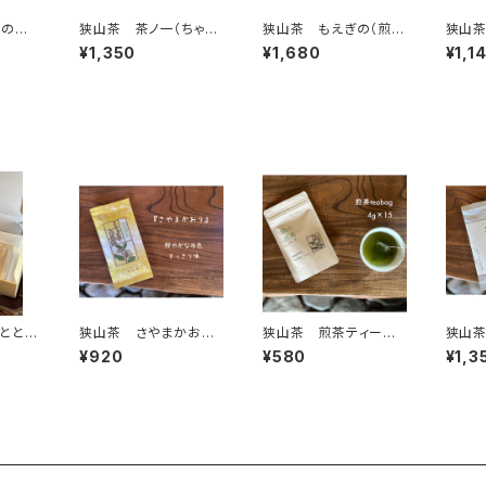
翠の香
狭山茶 茶ノ一（ちゃの
狭山茶 もえぎの（煎
狭山茶
園】
はじめ）70g 【古谷園】
茶） 100ｇ 【古谷園】
茶） 
¥1,350
¥1,680
¥1,1
とと
狭山茶 さやまかおり
狭山茶 煎茶ティーバ
狭山茶
カイロ
（煎茶） 100ｇ 【古谷
ッグ 4ｇ×15 【古谷
はじめ
¥920
¥580
¥1,3
グ】
園】
園】