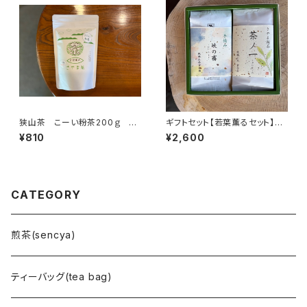
狭山茶 こーい粉茶200ｇ
ギフトセット【若葉薫るセット】峡
【古谷園】
の霧50g・茶ノ一70g 古谷園
¥810
¥2,600
CATEGORY
煎茶(sencya)
ティーバッグ(tea bag)