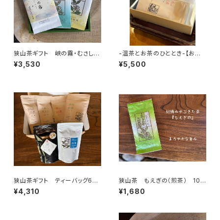
狭山茶ギフト 峡の霧・むさし
-温茶とお茶のひととき-【お腹
の・ふくみどり３種セット 【古谷
用紅茶カイロと紅茶ティーバッ
¥3,530
¥5,500
園】
グ】
狭山茶ギフト ティーバッグ6種
狭山茶 もえぎの（煎茶） 100
セット 【古谷園】
ｇ 【古谷園】
¥4,310
¥1,680