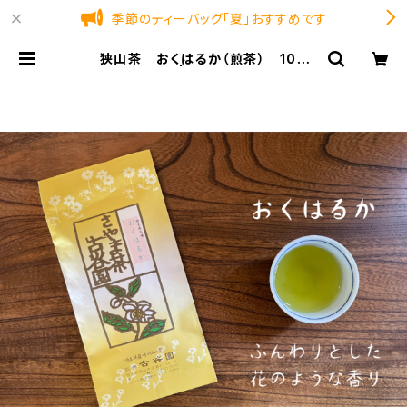
季節のティーバッグ「夏」おすすめです
狭山茶 おくはるか（煎茶） 100
ｇ 【古谷園】 | 純狭山茶処 古谷園