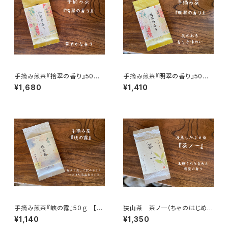
手摘み煎茶『拾翠の香り』50
手摘み煎茶『明翠の香り』50
ｇ 【古谷園】
ｇ 【古谷園】
¥1,680
¥1,410
手摘み煎茶『峡の霧』50ｇ 【古
狭山茶 茶ノ一（ちゃのはじめ）
谷園】
70g 【古谷園】
¥1,140
¥1,350